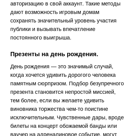
авторизацию в свой аккаунт. Такие методы
дают возможность игровым домам
сохранять значительный уровень участия
публики и вызывать впечатление
постоянного выигрыша.
Презенты на день рождения.
День рождения — это значимый случай,
когда хочется удивить дорогого человека
памятным сюрпризом. Подбор безупречного
презента становится непростой миссией,
тем более, если вы желаете удивить
виновника торжества чем-то поистине
исключительным. Чувственные дары, вроде
билеты на концерт обожаемой банды или
ваучер на адреналиновое событие, могут