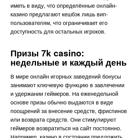
иметь в виду, что определённые онлайн-
казино предлагают кешбэк лишь вип-
пользователям, что ограничивает его
доступность для остальных игроков.
Призы 7k casino:
недельные и каждый день
В мире онлайн игорных заведений бонусы
занимают ключевую функцию в завлечении
и удержании геймеров. На еженедельной
основе призы обычно выдаются в виде
поощрений за внесение средств, фриспинов
или возврата средств. Они стимулируют
геймеров возвратиться на сайт постоянно.
Например, казино в состоянии предложить