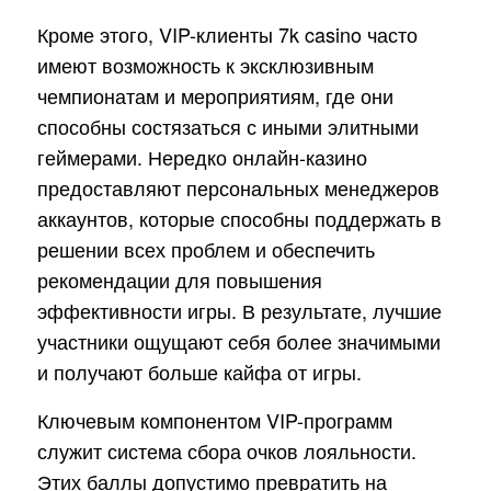
Кроме этого, VIP-клиенты 7k casino часто
имеют возможность к эксклюзивным
чемпионатам и мероприятиям, где они
способны состязаться с иными элитными
геймерами. Нередко онлайн-казино
предоставляют персональных менеджеров
аккаунтов, которые способны поддержать в
решении всех проблем и обеспечить
рекомендации для повышения
эффективности игры. В результате, лучшие
участники ощущают себя более значимыми
и получают больше кайфа от игры.
Ключевым компонентом VIP-программ
служит система сбора очков лояльности.
Этих баллы допустимо превратить на