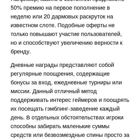
50% премию на первое пополнение в
неделю или 20 дармовых раскруток на
известном слоте. Подобные оферты не
только повышают участие пользователей,
но и способствуют увеличению верности к
бренду.
Дневные награды представляют собой
регулярные поощрения, содержащие
бонусы за вход, ежедневные турниры или
миссии. Данный отличный метод
поддерживать интерес геймеров и поощрять
их посещать гэмблинг-заведение каждый
день. В отдельных обстоятельствах игроки
способны забирать маленькие суммы
средств или безвозмездные спины просто за