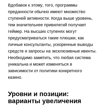
Вдобавок к этому, того, программы
преданности обычно имеют множество
ступеней активности. Когда выше уровень,
тем значительнее привилегий получает
геймер. На высших ступенях могут
предусматриваться такие плюшки, как
личные консультанты, ускоренные выводы
средств и запросы на эксклюзивные ивенты.
Необходимо заметить, что любая система
уникальна и может изменяться в
зависимости от политики конкретного
казино.
Уровни и позиции:
варианты увеличения