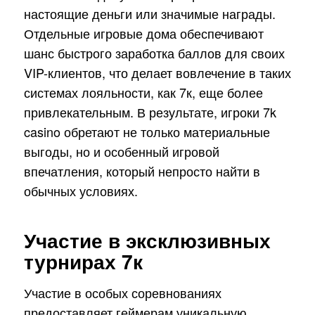
настоящие деньги или значимые награды.
Отдельные игровые дома обеспечивают
шанс быстрого заработка баллов для своих
VIP-клиентов, что делает вовлечение в таких
системах лояльности, как 7к, еще более
привлекательным. В результате, игроки 7k
casino обретают не только материальные
выгоды, но и особенный игровой
впечатления, который непросто найти в
обычных условиях.
Участие в эксклюзивных
турнирах 7к
Участие в особых соревнованиях
предоставляет геймерам уникальную