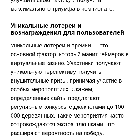
максимального триумфа в чемпионате.
Уникальные лотереи и
вознаграждения для пользователей
Уникальные лотереи и премии — это
основной фактор, который манит геймеров в
виртуальные казино. Участники получают
уникальную перспективу получить
внушительные призы, принимая участие в
особых мероприятиях. Скажем,
определенные сайты предлагают
регулярные конкурсы с джекпотами до 100
000 деревянных. Такие мероприятия часто
сопровождаются экстра плюшками, что
расширяют вероятность на победу.