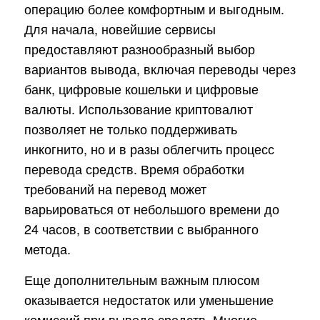
операцию более комфортным и выгодным.
Для начала, новейшие сервисы
предоставляют разнообразный выбор
вариантов вывода, включая переводы через
банк, цифровые кошельки и цифровые
валюты. Использование криптовалют
позволяет не только поддерживать
инкогнито, но и в разы облегчить процесс
перевода средств. Время обработки
требований на перевод может
варьироваться от небольшого времени до
24 часов, в соответствии с выбранного
метода.
Еще дополнительным важным плюсом
оказывается недостаток или уменьшение
комиссий при выводе средств. Многие