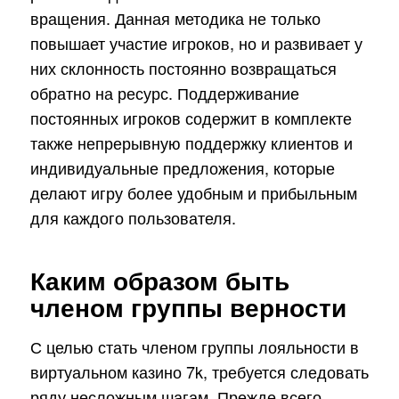
вращения. Данная методика не только
повышает участие игроков, но и развивает у
них склонность постоянно возвращаться
обратно на ресурс. Поддерживание
постоянных игроков содержит в комплекте
также непрерывную поддержку клиентов и
индивидуальные предложения, которые
делают игру более удобным и прибыльным
для каждого пользователя.
Каким образом быть
членом группы верности
С целью стать членом группы лояльности в
виртуальном казино 7k, требуется следовать
ряду несложным шагам. Прежде всего,