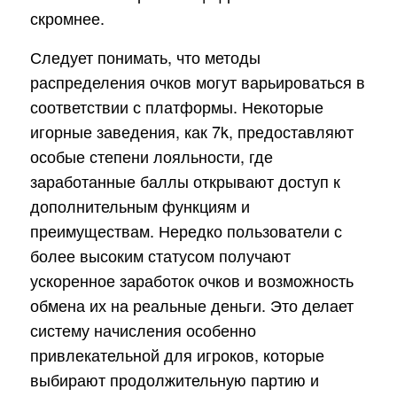
скромнее.
Следует понимать, что методы
распределения очков могут варьироваться в
соответствии с платформы. Некоторые
игорные заведения, как 7k, предоставляют
особые степени лояльности, где
заработанные баллы открывают доступ к
дополнительным функциям и
преимуществам. Нередко пользователи с
более высоким статусом получают
ускоренное заработок очков и возможность
обмена их на реальные деньги. Это делает
систему начисления особенно
привлекательной для игроков, которые
выбирают продолжительную партию и