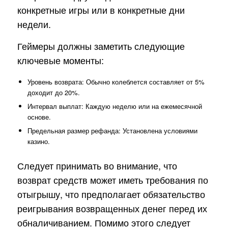
конкретные игры или в конкретные дни
недели.
Геймеры должны заметить следующие
ключевые моменты:
Уровень возврата: Обычно колеблется составляет от 5%
доходит до 20%.
Интервал выплат: Каждую неделю или на ежемесячной
основе.
Предельная размер рефанда: Установлена условиями
казино.
Следует принимать во внимание, что
возврат средств может иметь требования по
отыгрышу, что предполагает обязательство
реигрывания возвращенных денег перед их
обналичиванием. Помимо этого следует