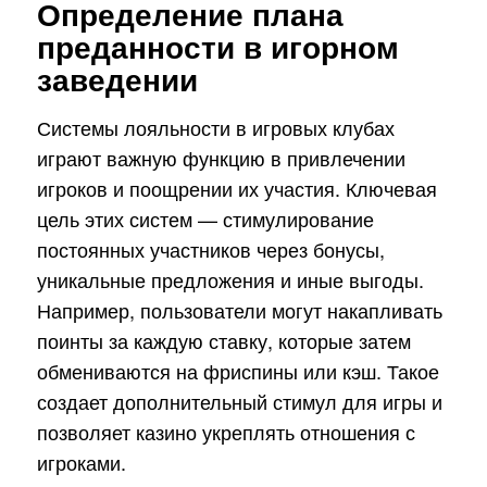
Определение плана
преданности в игорном
заведении
Системы лояльности в игровых клубах
играют важную функцию в привлечении
игроков и поощрении их участия. Ключевая
цель этих систем — стимулирование
постоянных участников через бонусы,
уникальные предложения и иные выгоды.
Например, пользователи могут накапливать
поинты за каждую ставку, которые затем
обмениваются на фриспины или кэш. Такое
создает дополнительный стимул для игры и
позволяет казино укреплять отношения с
игроками.