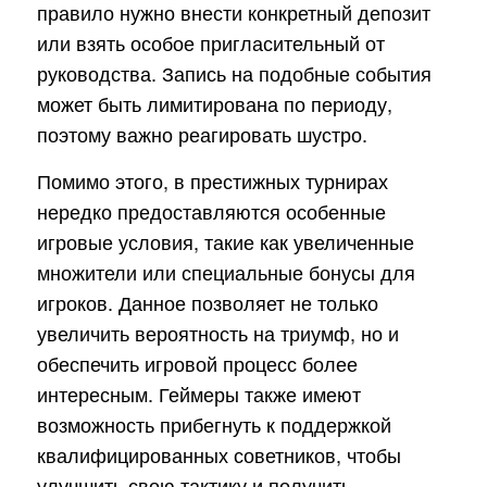
правило нужно внести конкретный депозит
или взять особое пригласительный от
руководства. Запись на подобные события
может быть лимитирована по периоду,
поэтому важно реагировать шустро.
Помимо этого, в престижных турнирах
нередко предоставляются особенные
игровые условия, такие как увеличенные
множители или специальные бонусы для
игроков. Данное позволяет не только
увеличить вероятность на триумф, но и
обеспечить игровой процесс более
интересным. Геймеры также имеют
возможность прибегнуть к поддержкой
квалифицированных советников, чтобы
улучшить свою тактику и получить