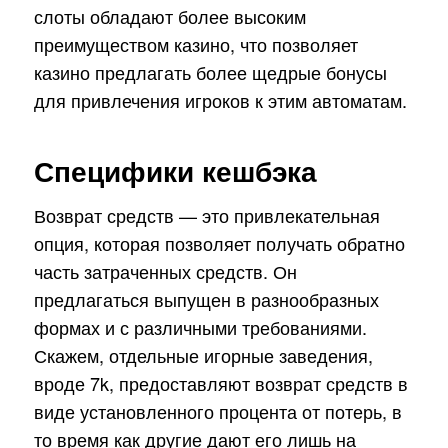
слоты обладают более высоким
преимуществом казино, что позволяет
казино предлагать более щедрые бонусы
для привлечения игроков к этим автоматам.
Специфики кешбэка
Возврат средств — это привлекательная
опция, которая позволяет получать обратно
часть затраченных средств. Он
предлагаться выпущен в разнообразных
формах и с различными требованиями.
Скажем, отдельные игорные заведения,
вроде 7k, предоставляют возврат средств в
виде установленного процента от потерь, в
то время как другие дают его лишь на