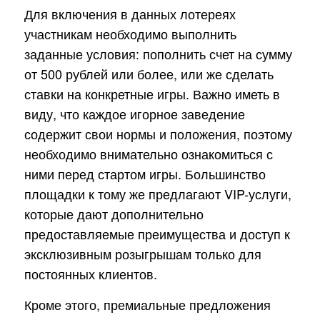
Для включения в данных лотереях
участникам необходимо выполнить
заданные условия: пополнить счет на сумму
от 500 рублей или более, или же сделать
ставки на конкретные игры. Важно иметь в
виду, что каждое игорное заведение
содержит свои нормы и положения, поэтому
необходимо внимательно ознакомиться с
ними перед стартом игры. Большинство
площадки к тому же предлагают VIP-услуги,
которые дают дополнительно
предоставляемые преимущества и доступ к
эксклюзивным розыгрышам только для
постоянных клиентов.
Кроме этого, премиальные предложения