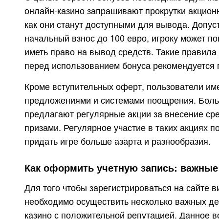
онлайн-казино запрашивают прокрутки акционн
как они станут доступными для вывода. Допус
начальный взнос до 100 евро, игроку может по
иметь право на вывод средств. Такие правила
перед использованием бонуса рекомендуется п
Кроме вступительных оферт, пользователи и
предложениями и системами поощрения. Больши
предлагают регулярные акции за внесение сре
призами. Регулярное участие в таких акциях п
придать игре больше азарта и разнообразия.
Как оформить учетную запись: важны
Для того чтобы зарегистрироваться на сайте в
необходимо осуществить несколько важных де
казино с положительной репутацией. Данное 