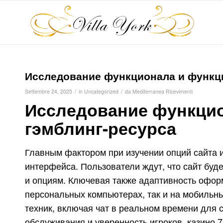
Исследование функционала и функци
/
/
Settembre 24, 2025
in
Uncategorized
da
Mediterranea Ricevimenti
Исследование функцио
гэмблинг-ресурса
Главным фактором при изучении опций сайта и
интерфейса. Пользователи ждут, что сайт буде
и опциям. Ключевая также адаптивность офор
персональных компьютерах, так и на мобильны
техник, включая чат в реальном времени для 
обслуживания и уверенность игроков. казино 7