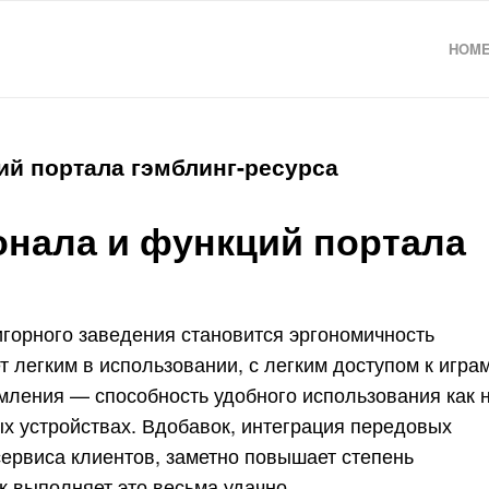
HOM
й портала гэмблинг-ресурса
нала и функций портала
горного заведения становится эргономичность
т легким в использовании, с легким доступом к игра
мления — способность удобного использования как 
х устройствах. Вдобавок, интеграция передовых
сервиса клиентов, заметно повышает степень
к выполняет это весьма удачно.