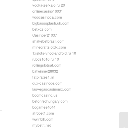
vodka-zerkalo.ru 20
onlinecasino16031
woocasinoca.com
bigbasssplash.uk.com
betxcz.com
Casinoer21037
shakebetbrasil.com
minecraftslotdk.com
1xslots-vhod-android.ru 10
rubds1010.ru 10
rollingslotsat.com
batwinner28032
fatpirates1.nl
dux-casinode.com
lasvegascasinomx.com
boomcasino.us
betonredhungary.com
bcgames4044
.
afrobet1.com
wwinbih.com
No
mybetit.net
su