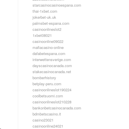
starcasinocasinoespana.com
thai-1xbet.com
jokerbet-uk.uk
palmsbet-espana.com
casinoonlineslot2
1xbet08021
casinoonline09022
mafiacasino-online
dafabetespana.com
interwettensverige.com
dayscasinocanada.com
stakecasinocanada.net
bomberhistory
betplay-peru.com
casinoonlineslot190224
coolbetsuomi.com
casinoonlineslot210228
bankonbetcasinocanada.com
bdmbetscasino.it
casino23021
casinoonline24021
ь