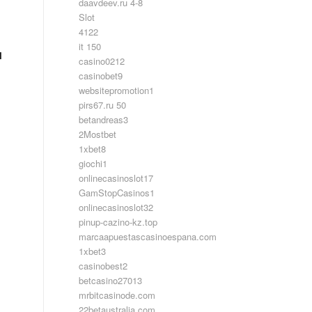
daavdeev.ru 4-8
Slot
4122
it 150
ы
casino0212
casinobet9
websitepromotion1
pirs67.ru 50
betandreas3
2Mostbet
1xbet8
giochi1
onlinecasinoslot17
GamStopCasinos1
onlinecasinoslot32
pinup-cazino-kz.top
marcaapuestascasinoespana.com
1xbet3
casinobest2
betcasino27013
mrbitcasinode.com
22betaustralia.com