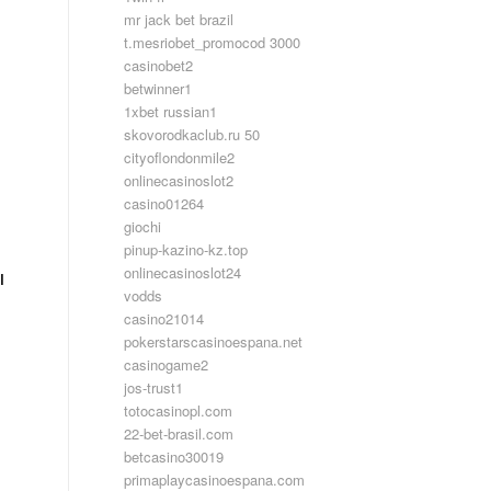
mr jack bet brazil
t.mesriobet_promocod 3000
casinobet2
betwinner1
1xbet russian1
skovorodkaclub.ru 50
cityoflondonmile2
onlinecasinoslot2
casino01264
giochi
pinup-kazino-kz.top
ы
onlinecasinoslot24
vodds
casino21014
pokerstarscasinoespana.net
casinogame2
jos-trust1
totocasinopl.com
22-bet-brasil.com
betcasino30019
primaplaycasinoespana.com