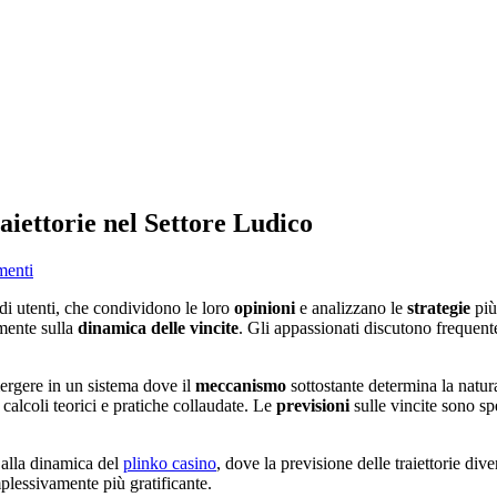
aiettorie nel Settore Ludico
menti
 di utenti, che condividono le loro
opinioni
e analizzano le
strategie
più 
amente sulla
dinamica delle vincite
. Gli appassionati discutono frequen
ergere in un sistema dove il
meccanismo
sottostante determina la natur
a calcoli teorici e pratiche collaudate. Le
previsioni
sulle vincite sono sp
 alla dinamica del
plinko casino
, dove la previsione delle traiettorie di
plessivamente più gratificante.