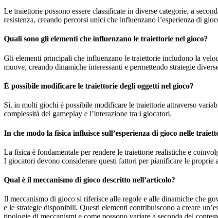
Le traiettorie possono essere classificate in diverse categorie, a secon
resistenza, creando percorsi unici che influenzano l’esperienza di gioc
Quali sono gli elementi che influenzano le traiettorie nel gioco?
Gli elementi principali che influenzano le traiettorie includono la velo
muove, creando dinamiche interessanti e permettendo strategie diverse
È possibile modificare le traiettorie degli oggetti nel gioco?
Sì, in molti giochi è possibile modificare le traiettorie attraverso var
complessità del gameplay e l’interazione tra i giocatori.
In che modo la fisica influisce sull’esperienza di gioco nelle traiett
La fisica è fondamentale per rendere le traiettorie realistiche e coinv
I giocatori devono considerare questi fattori per pianificare le proprie
Qual è il meccanismo di gioco descritto nell’articolo?
Il meccanismo di gioco si riferisce alle regole e alle dinamiche che gov
e le strategie disponibili. Questi elementi contribuiscono a creare un’e
tipologie di meccanismi e come possono variare a seconda del contesto