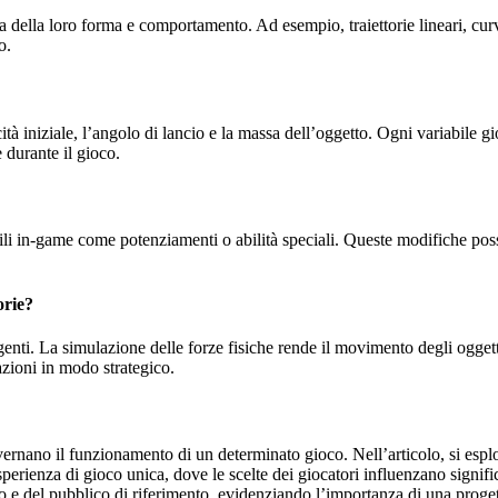
da della loro forma e comportamento. Ad esempio, traiettorie lineari, curv
o.
cità iniziale, l’angolo di lancio e la massa dell’oggetto. Ogni variabile
 durante il gioco.
iabili in-game come potenziamenti o abilità speciali. Queste modifiche pos
orie?
olgenti. La simulazione delle forze fisiche rende il movimento degli ogge
 azioni in modo strategico.
ernano il funzionamento di un determinato gioco. Nell’articolo, si esplora
sperienza di gioco unica, dove le scelte dei giocatori influenzano signifi
 e del pubblico di riferimento, evidenziando l’importanza di una progett