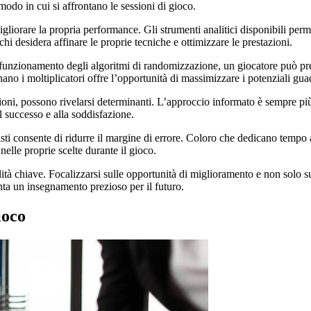
 modo in cui si affrontano le sessioni di gioco.
igliorare la propria performance. Gli strumenti analitici disponibili per
hi desidera affinare le proprie tecniche e ottimizzare le prestazioni.
di funzionamento degli algoritmi di randomizzazione, un giocatore può p
ano i moltiplicatori offre l’opportunità di massimizzare i potenziali gua
azioni, possono rivelarsi determinanti. L’approccio informato è sempre pi
l successo e alla soddisfazione.
nisti consente di ridurre il margine di errore. Coloro che dedicano temp
nelle proprie scelte durante il gioco.
bilità chiave. Focalizzarsi sulle opportunità di miglioramento e non solo s
nta un insegnamento prezioso per il futuro.
ioco