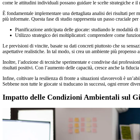
come le attitudini individuali possano guidare le scelte strategiche e il
È fondamentale implementare una dettagliata analisi dei risultati per m
più informate. Questa fase di studio rappresenta un passo cruciale per c
Pianificazione anticipata delle giocate: studiando le modalità 
Utilizzo strategico dei moltiplicatori: comprendere come funzion
Le previsioni di vincite, basate su dati concreti piuttosto che su sens
aspettative realistiche. In tal modo, si crea un ambiente più propenso a
Inoltre, l’adozione di tecniche sperimentate e condivise dai professio
risultati positivi. Con l’aumento delle capacità, cresce anche la fiducia 
Infine, coltivare la resilienza di fronte a situazioni sfavorevoli è un’a
Sebbene non tutte le giocate si traducano in successi, ogni errore dive
Impatto delle Condizioni Ambientali sul G