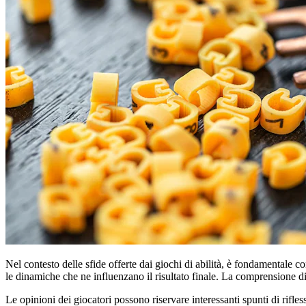
Nel contesto delle sfide offerte dai giochi di abilità, è fondamentale co
le dinamiche che ne influenzano il risultato finale. La comprensione di
Le opinioni dei giocatori possono riservare interessanti spunti di rifless