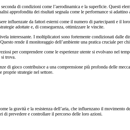
re a seconda di condizioni come l’aerodinamica e la superficie. Questi e
alisi approfondita dei risultati segnala come le performance si adattino 
ere influenzate da fattori esterni come il numero di partecipanti e il lo
strategie adottate e, di conseguenza, ottimizzare le vincite.
vela interessante. I moltiplicatori sono fortemente condizionati dalle di
. Questo rende il monitoraggio dell’ambiente una pratica cruciale per chi
i preziosi per comprendere come le esperienze utente si evolvano nel tempo
si trova.
rienze di gioco contribuisce a una comprensione più profonda delle mecc
e proprie strategie nel settore.
me la gravità e la resistenza dell’aria, che influenzano il movimento deg
i di prevedere e controllare il percorso delle loro azioni.