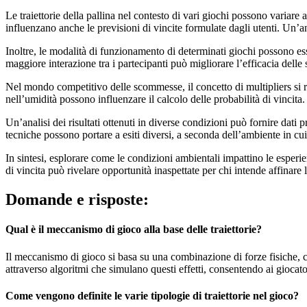
Le traiettorie della pallina nel contesto di vari giochi possono varia
influenzano anche le previsioni di vincite formulate dagli utenti. Un’an
Inoltre, le modalità di funzionamento di determinati giochi possono ess
maggiore interazione tra i partecipanti può migliorare l’efficacia delle 
Nel mondo competitivo delle scommesse, il concetto di multipliers si ri
nell’umidità possono influenzare il calcolo delle probabilità di vincita
Un’analisi dei risultati ottenuti in diverse condizioni può fornire dat
tecniche possono portare a esiti diversi, a seconda dell’ambiente in cui 
In sintesi, esplorare come le condizioni ambientali impattino le espe
di vincita può rivelare opportunità inaspettate per chi intende affinare l
Domande e risposte:
Qual è il meccanismo di gioco alla base delle traiettorie?
Il meccanismo di gioco si basa su una combinazione di forze fisiche, co
attraverso algoritmi che simulano questi effetti, consentendo ai giocator
Come vengono definite le varie tipologie di traiettorie nel gioco?