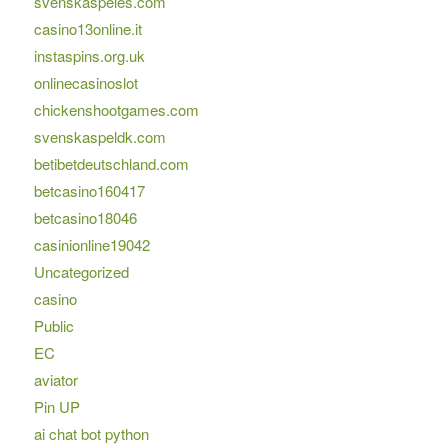
svenskaspeles.com
casino13online.it
instaspins.org.uk
onlinecasinoslot
chickenshootgames.com
svenskaspeldk.com
betibetdeutschland.com
betcasino160417
betcasino18046
casinionline19042
Uncategorized
casino
Public
EC
aviator
Pin UP
ai chat bot python