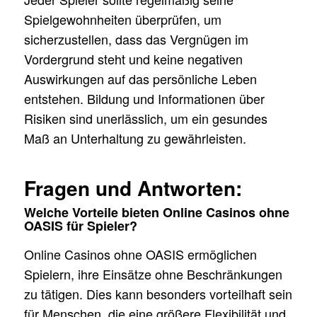
Spielgewohnheiten überprüfen, um
sicherzustellen, dass das Vergnügen im
Vordergrund steht und keine negativen
Auswirkungen auf das persönliche Leben
entstehen. Bildung und Informationen über
Risiken sind unerlässlich, um ein gesundes
Maß an Unterhaltung zu gewährleisten.
Fragen und Antworten:
Welche Vorteile bieten Online Casinos ohne
OASIS für Spieler?
Online Casinos ohne OASIS ermöglichen
Spielern, ihre Einsätze ohne Beschränkungen
zu tätigen. Dies kann besonders vorteilhaft sein
für Menschen, die eine größere Flexibilität und