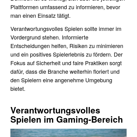
Plattformen umfassend zu informieren, bevor
man einen Einsatz tätigt.
Verantwortungsvolles Spielen sollte immer im
Vordergrund stehen. Informierte
Entscheidungen helfen, Risiken zu minimieren
und ein positives Spielerlebnis zu fördern. Der
Fokus auf Sicherheit und faire Praktiken sorgt
dafür, dass die Branche weiterhin floriert und
den Spielern eine angenehme Umgebung
bietet.
Verantwortungsvolles
Spielen im Gaming-Bereich