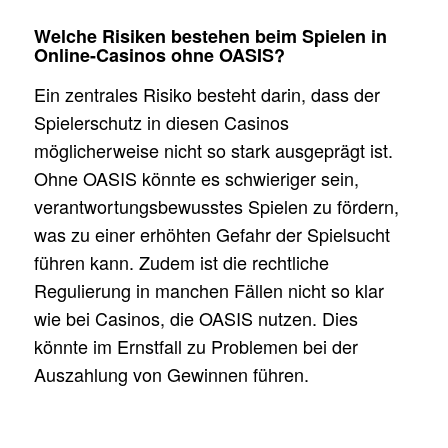
Welche Risiken bestehen beim Spielen in
Online-Casinos ohne OASIS?
Ein zentrales Risiko besteht darin, dass der
Spielerschutz in diesen Casinos
möglicherweise nicht so stark ausgeprägt ist.
Ohne OASIS könnte es schwieriger sein,
verantwortungsbewusstes Spielen zu fördern,
was zu einer erhöhten Gefahr der Spielsucht
führen kann. Zudem ist die rechtliche
Regulierung in manchen Fällen nicht so klar
wie bei Casinos, die OASIS nutzen. Dies
könnte im Ernstfall zu Problemen bei der
Auszahlung von Gewinnen führen.