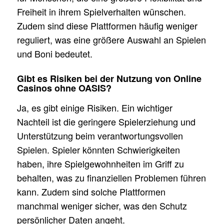
Freiheit in ihrem Spielverhalten wünschen.
Zudem sind diese Plattformen häufig weniger
reguliert, was eine größere Auswahl an Spielen
und Boni bedeutet.
Gibt es Risiken bei der Nutzung von Online
Casinos ohne OASIS?
Ja, es gibt einige Risiken. Ein wichtiger
Nachteil ist die geringere Spielerziehung und
Unterstützung beim verantwortungsvollen
Spielen. Spieler könnten Schwierigkeiten
haben, ihre Spielgewohnheiten im Griff zu
behalten, was zu finanziellen Problemen führen
kann. Zudem sind solche Plattformen
manchmal weniger sicher, was den Schutz
persönlicher Daten angeht.