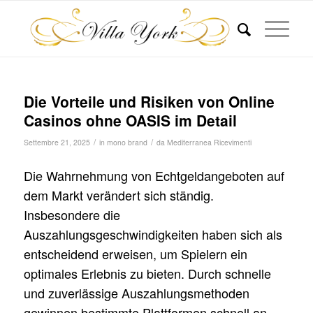
Die Vorteile und Risiken von Online
Casinos ohne OASIS im Detail
/
/
Settembre 21, 2025
in
mono brand
da
Mediterranea Ricevimenti
Die Wahrnehmung von Echtgeldangeboten auf
dem Markt verändert sich ständig.
Insbesondere die
Auszahlungsgeschwindigkeiten haben sich als
entscheidend erweisen, um Spielern ein
optimales Erlebnis zu bieten. Durch schnelle
und zuverlässige Auszahlungsmethoden
gewinnen bestimmte Plattformen schnell an