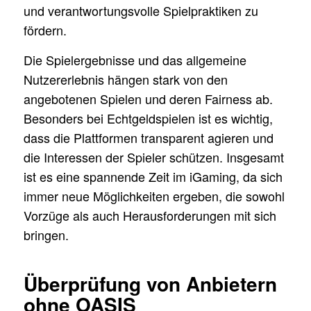
und verantwortungsvolle Spielpraktiken zu
fördern.
Die Spielergebnisse und das allgemeine
Nutzererlebnis hängen stark von den
angebotenen Spielen und deren Fairness ab.
Besonders bei Echtgeldspielen ist es wichtig,
dass die Plattformen transparent agieren und
die Interessen der Spieler schützen. Insgesamt
ist es eine spannende Zeit im iGaming, da sich
immer neue Möglichkeiten ergeben, die sowohl
Vorzüge als auch Herausforderungen mit sich
bringen.
Überprüfung von Anbietern
ohne OASIS