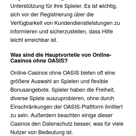
Unterstützung für ihre Spieler. Es ist wichtig,
sich vor der Registrierung über die
Verfügbarkeit von Kundendienstleistungen zu
informieren und sicherzustellen, dass Hilfe
leicht erreichbar ist.
Was sind die Hauptvorteile von Online-
Casinos ohne OASIS?
Online-Casinos ohne OASIS bieten oft eine
größere Auswahl an Spielen und flexible
Bonusangebote. Spieler haben die Freiheit,
diverse Spiele auszuprobieren, ohne durch
Einschränkungen der OASIS-Plattform limitiert
zu sein. Außerdem beachten einige dieser
Casinos den Datenschutz besser, was für viele
Nutzer von Bedeutung ist.