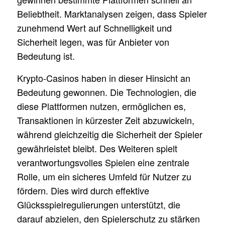
Beliebtheit. Marktanalysen zeigen, dass Spieler
zunehmend Wert auf Schnelligkeit und
Sicherheit legen, was für Anbieter von
Bedeutung ist.
Krypto-Casinos haben in dieser Hinsicht an
Bedeutung gewonnen. Die Technologien, die
diese Plattformen nutzen, ermöglichen es,
Transaktionen in kürzester Zeit abzuwickeln,
während gleichzeitig die Sicherheit der Spieler
gewährleistet bleibt. Des Weiteren spielt
verantwortungsvolles Spielen eine zentrale
Rolle, um ein sicheres Umfeld für Nutzer zu
fördern. Dies wird durch effektive
Glücksspielregulierungen unterstützt, die
darauf abzielen, den Spielerschutz zu stärken