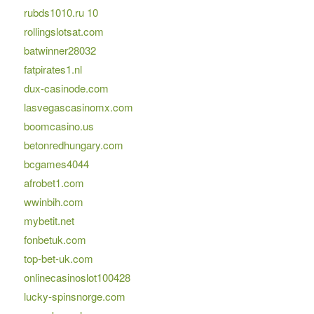
rubds1010.ru 10
rollingslotsat.com
batwinner28032
fatpirates1.nl
dux-casinode.com
lasvegascasinomx.com
boomcasino.us
betonredhungary.com
bcgames4044
afrobet1.com
wwinbih.com
mybetit.net
fonbetuk.com
top-bet-uk.com
onlinecasinoslot100428
lucky-spinsnorge.com