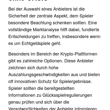
Bei der Auswahl eines Anbieters ist die
Sicherheit der zentrale Aspekt, dem Spieler
besondere Beachtung schenken sollten. Eine
vollständige Marktanalyse hilft dabei, fundierte
Entscheidungen zu treffen, insbesondere wenn
es um Echtgeldspiele geht.
Besonders im Bereich der Krypto-Plattformen
gibt es zahlreiche Optionen. Diese Anbieter
zeichnen sich durch hohe
Auszahlungsgeschwindigkeiten aus und bieten
oft innovativen Schutz für Spielergebnisse.
Spieler sollten die bereitgestellten
Informationen zu Glücksspielregulierungen
genau prüfen und sich über die
Verantwortlichkeiten der Anbieter informieren.