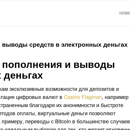
HOM
и выводы средств в электронных деньгах
: пополнения и выводы
 деньгах
окам эксклюзивные возможности для депозитов и
атация цифровых валют в
Casino Flagman
, например
пространенным благодаря их анонимности и быстроте
етодов оплаты, виртуальные деньги позволяют
 примеру, переводы с Bitcoin в большинстве случаев
его идеальным выбором для тех, кто желает мгновенн