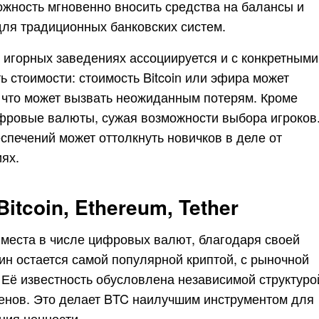
ожность мгновенно вносить средства на балансы и
 для традиционных банковских систем.
 игорных заведениях ассоциируется и с конкретными
ь стоимости: стоимость Bitcoin или эфира может
, что может вызвать неожиданным потерям. Кроме
ифровые валюты, сужая возможности выбора игроков
спечений может оттолкнуть новичков в деле от
ях.
coin, Ethereum, Tether
е места в числе цифровых валют, благодаря своей
ин остается самой популярной криптой, с рыночной
Её известность обусловлена независимой структуро
енов. Это делает BTC наилучшим инструментом для
ния ценности.