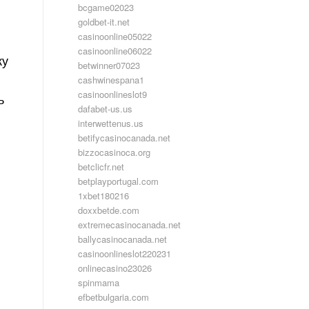
bcgame02023
goldbet-it.net
casinoonline05022
casinoonline06022
ку
betwinner07023
cashwinespana1
casinoonlineslot9
ь
dafabet-us.us
interwettenus.us
betifycasinocanada.net
bizzocasinoca.org
betclicfr.net
betplayportugal.com
1xbet180216
doxxbetde.com
extremecasinocanada.net
ballycasinocanada.net
casinoonlineslot220231
onlinecasino23026
spinmama
efbetbulgaria.com