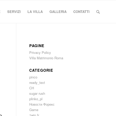
E
SERVIZI
LA VILLA
GALLERIA
CONTATTI
PAGINE
Privacy Policy
Villa Matrimonio Roma
CATEGORIE
pinco
ready_text
CH
sugar rush
plinko_pl
Новости Форекс
Game
о
1win fr