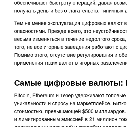
обеспечивают быстроту операций, давая возм
получать деньги без отлагательств, типичных
Тем не менее эксплуатация цифровых валют в
опасностями. Прежде всего, это неустойчивост
весьма изменяться в течение недолгого срока
того, не все игорные заведения работают с ц
Помимо этого, отсутствие регулирования и обе
применения таких валют в игорных развлечени
Самые цифровые валюты: Bit
Bitcoin, Ethereum и Тезер удерживают топовы
уникальности и спросу на маркетплейсе. Битко
стоимостью, превышающей $500 миллиардов. 
и лимитированным эмиссией в 21 миллион ток
долгосрочных вложений и способом поддержа