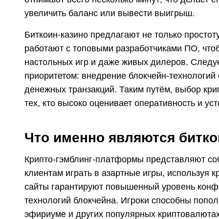
увеличить баланс или вывести выигрыш.
Биткоин-казино предлагают не только простоту
работают с топовыми разработчиками ПО, что
настольных игр и даже живых дилеров. Следуе
приоритетом: внедрение блокчейн-технологий
денежных транзакций. Таким путём, выбор кр
тех, кто высоко оценивает оперативность и ус
Что именно являются битко
Крипто-гэмблинг-платформы представляют соб
клиентам играть в азартные игры, используя к
сайты гарантируют повышенный уровень конф
технологий блокчейна. Игроки способны пополн
эфириуме и других популярных криптовалютах,