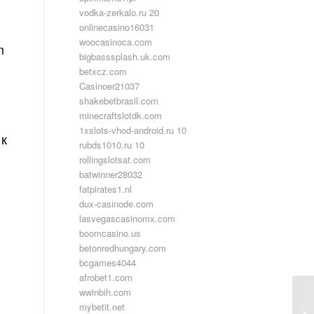
vodka-zerkalo.ru 20
onlinecasino16031
woocasinoca.com
m
bigbasssplash.uk.com
betxcz.com
Casinoer21037
shakebetbrasil.com
minecraftslotdk.com
1xslots-vhod-android.ru 10
 к
rubds1010.ru 10
rollingslotsat.com
batwinner28032
fatpirates1.nl
dux-casinode.com
lasvegascasinomx.com
boomcasino.us
betonredhungary.com
bcgames4044
afrobet1.com
wwinbih.com
mybetit.net
Ра