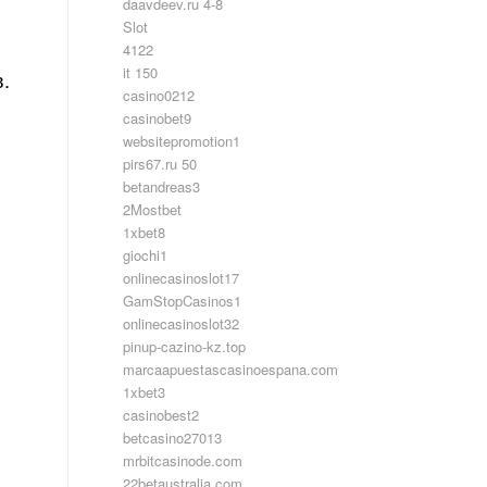
daavdeev.ru 4-8
Slot
4122
it 150
.
casino0212
casinobet9
websitepromotion1
pirs67.ru 50
betandreas3
2Mostbet
1xbet8
giochi1
onlinecasinoslot17
GamStopCasinos1
onlinecasinoslot32
pinup-cazino-kz.top
marcaapuestascasinoespana.com
1xbet3
casinobest2
betcasino27013
mrbitcasinode.com
22betaustralia.com