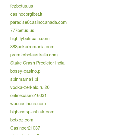
fezbetus.us
casinocorgibet.it
paradise8casinocanada.com
777betus.us
highflybetspain.com
888pokerromania.com
premierbetaustralia.com
Stake Crash Predictor India
bossy-casino.pl
spinmama1.pl
vodka-zerkalo.ru 20
onlinecasino16031
woocasinoca.com
bigbasssplash.uk.com
betxcz.com
Casinoer21037