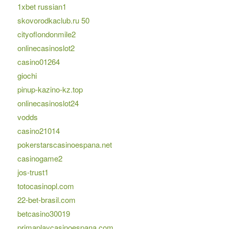
1xbet russian1
skovorodkaclub.ru 50
cityoflondonmile2
onlinecasinoslot2
casino01264
giochi
pinup-kazino-kz.top
onlinecasinoslot24
vodds
casino21014
pokerstarscasinoespana.net
casinogame2
jos-trust1
totocasinopl.com
22-bet-brasil.com
betcasino30019
primaplaycasinoespana.com