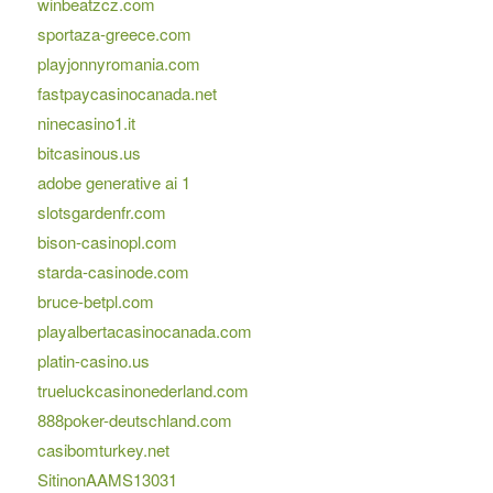
winbeatzcz.com
sportaza-greece.com
playjonnyromania.com
fastpaycasinocanada.net
ninecasino1.it
bitcasinous.us
adobe generative ai 1
slotsgardenfr.com
bison-casinopl.com
starda-casinode.com
bruce-betpl.com
playalbertacasinocanada.com
platin-casino.us
trueluckcasinonederland.com
888poker-deutschland.com
casibomturkey.net
SitinonAAMS13031