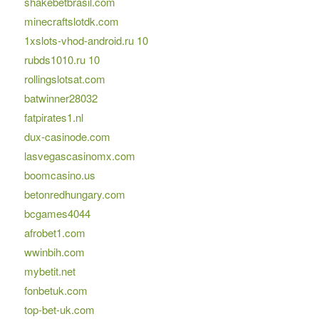
shakebetbrasil.com
minecraftslotdk.com
1xslots-vhod-android.ru 10
rubds1010.ru 10
rollingslotsat.com
batwinner28032
fatpirates1.nl
dux-casinode.com
lasvegascasinomx.com
boomcasino.us
betonredhungary.com
bcgames4044
afrobet1.com
wwinbih.com
mybetit.net
fonbetuk.com
top-bet-uk.com