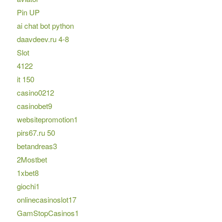
Pin UP
ai chat bot python
daavdeev.ru 4-8
Slot
4122
it 150
casino0212
casinobet9
websitepromotion1
pirs67.ru 50
betandreas3
2Mostbet
1xbet8
giochi1
onlinecasinoslot17
GamStopCasinos1