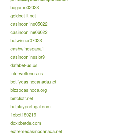
bcgame02023
goldbet-it.net
casinoonline05022
casinoonline06022
betwinner07023
cashwinespana1
casinoonlineslot9
dafabet-us.us
interwettenus.us
betifycasinocanada.net
bizzocasinoca.org
betclicfr.net
betplayportugal.com
1xbet180216
doxxbetde.com
extremecasinocanada.net