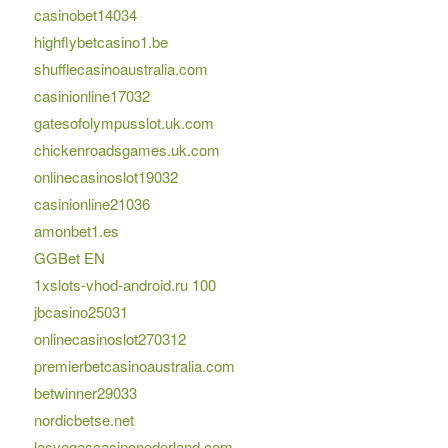
casinobet14034
highflybetcasino1.be
shufflecasinoaustralia.com
casinionline17032
gatesofolympusslot.uk.com
chickenroadsgames.uk.com
onlinecasinoslot19032
casinionline21036
amonbet1.es
GGBet EN
1xslots-vhod-android.ru 100
jbcasino25031
onlinecasinoslot270312
premierbetcasinoaustralia.com
betwinner29033
nordicbetse.net
lasvegascasinonederland.com