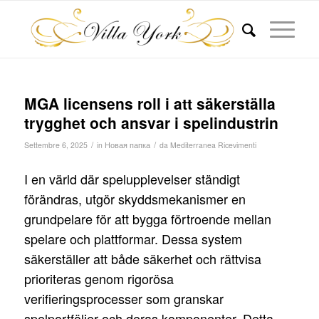
MGA licensens roll i att säkerställa
trygghet och ansvar i spelindustrin
/
/
Settembre 6, 2025
in
Новая папка
da
Mediterranea Ricevimenti
I en värld där spelupplevelser ständigt
förändras, utgör skyddsmekanismer en
grundpelare för att bygga förtroende mellan
spelare och plattformar. Dessa system
säkerställer att både säkerhet och rättvisa
prioriteras genom rigorösa
verifieringsprocesser som granskar
spelportföljer och deras komponenter. Detta