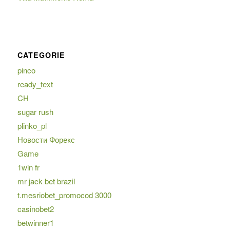
CATEGORIE
pinco
ready_text
CH
sugar rush
plinko_pl
Новости Форекс
Game
1win fr
mr jack bet brazil
t.mesriobet_promocod 3000
casinobet2
betwinner1