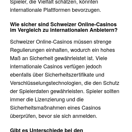
Spieler, die Vielfalt schätzen, könnten
internationale Plattformen bevorzugen.
Wie sicher sind Schweizer Online-Casinos
im Vergleich zu internationalen Anbietern?
Schweizer Online-Casinos müssen strenge
Regulierungen einhalten, wodurch ein hohes
Maß an Sicherheit gewährleistet ist. Viele
internationale Casinos verfügen jedoch
ebenfalls über Sicherheitszertifikate und
Verschlüsselungstechnologien, die den Schutz
der Spielerdaten gewährleisten. Spieler sollten
immer die Lizenzierung und die
Sicherheitsmaßnahmen eines Casinos
überprüfen, bevor sie sich anmelden.
Gibt es Unterschiede bei den