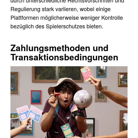
Regulierung stark variieren, wobei einige
Plattformen möglicherweise weniger Kontrolle
bezüglich des Spielerschutzes bieten.
Zahlungsmethoden und
Transaktionsbedingungen