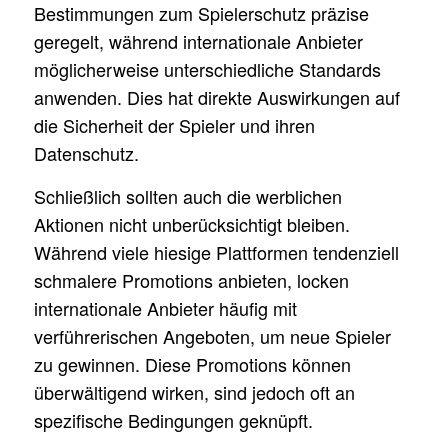
Bestimmungen zum Spielerschutz präzise
geregelt, während internationale Anbieter
möglicherweise unterschiedliche Standards
anwenden. Dies hat direkte Auswirkungen auf
die Sicherheit der Spieler und ihren
Datenschutz.
Schließlich sollten auch die werblichen
Aktionen nicht unberücksichtigt bleiben.
Während viele hiesige Plattformen tendenziell
schmalere Promotions anbieten, locken
internationale Anbieter häufig mit
verführerischen Angeboten, um neue Spieler
zu gewinnen. Diese Promotions können
überwältigend wirken, sind jedoch oft an
spezifische Bedingungen geknüpft.