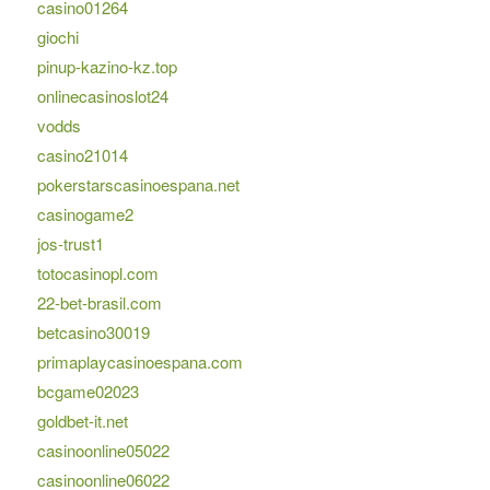
casino01264
giochi
pinup-kazino-kz.top
onlinecasinoslot24
vodds
casino21014
pokerstarscasinoespana.net
casinogame2
jos-trust1
totocasinopl.com
22-bet-brasil.com
betcasino30019
primaplaycasinoespana.com
bcgame02023
goldbet-it.net
casinoonline05022
casinoonline06022