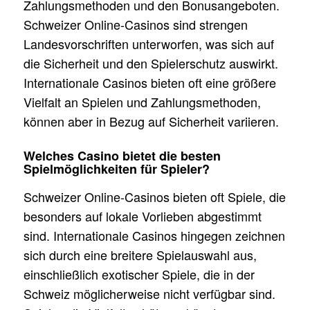
Zahlungsmethoden und den Bonusangeboten.
Schweizer Online-Casinos sind strengen
Landesvorschriften unterworfen, was sich auf
die Sicherheit und den Spielerschutz auswirkt.
Internationale Casinos bieten oft eine größere
Vielfalt an Spielen und Zahlungsmethoden,
können aber in Bezug auf Sicherheit variieren.
Welches Casino bietet die besten
Spielmöglichkeiten für Spieler?
Schweizer Online-Casinos bieten oft Spiele, die
besonders auf lokale Vorlieben abgestimmt
sind. Internationale Casinos hingegen zeichnen
sich durch eine breitere Spielauswahl aus,
einschließlich exotischer Spiele, die in der
Schweiz möglicherweise nicht verfügbar sind.