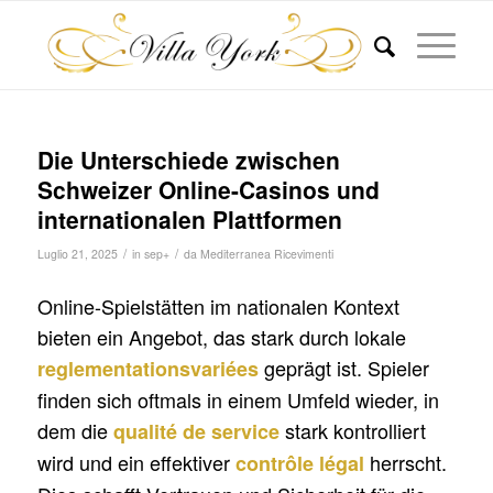
Die Unterschiede zwischen
Schweizer Online-Casinos und
internationalen Plattformen
/
/
Luglio 21, 2025
in
sep+
da
Mediterranea Ricevimenti
Online-Spielstätten im nationalen Kontext
bieten ein Angebot, das stark durch lokale
geprägt ist. Spieler
reglementationsvariées
finden sich oftmals in einem Umfeld wieder, in
dem die
stark kontrolliert
qualité de service
wird und ein effektiver
herrscht.
contrôle légal