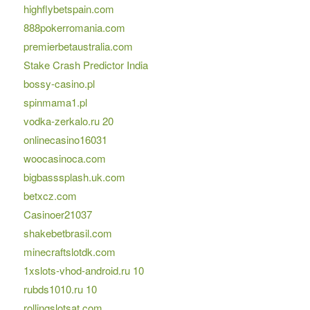
highflybetspain.com
888pokerromania.com
premierbetaustralia.com
Stake Crash Predictor India
bossy-casino.pl
spinmama1.pl
vodka-zerkalo.ru 20
onlinecasino16031
woocasinoca.com
bigbasssplash.uk.com
betxcz.com
Casinoer21037
shakebetbrasil.com
minecraftslotdk.com
1xslots-vhod-android.ru 10
rubds1010.ru 10
rollingslotsat.com