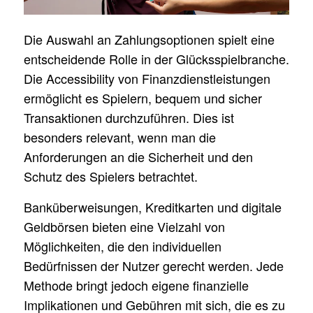
Die Auswahl an Zahlungsoptionen spielt eine
entscheidende Rolle in der Glücksspielbranche.
Die Accessibility von Finanzdienstleistungen
ermöglicht es Spielern, bequem und sicher
Transaktionen durchzuführen. Dies ist
besonders relevant, wenn man die
Anforderungen an die Sicherheit und den
Schutz des Spielers betrachtet.
Banküberweisungen, Kreditkarten und digitale
Geldbörsen bieten eine Vielzahl von
Möglichkeiten, die den individuellen
Bedürfnissen der Nutzer gerecht werden. Jede
Methode bringt jedoch eigene finanzielle
Implikationen und Gebühren mit sich, die es zu