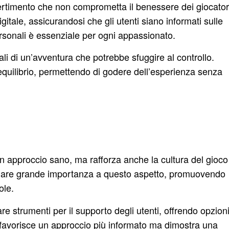
rtimento che non comprometta il benessere dei giocator
itale, assicurandosi che gli utenti siano informati sulle
ersonali è essenziale per ogni appassionato.
ali di un’avventura che potrebbe sfuggire al controllo.
’equilibrio, permettendo di godere dell’esperienza senza
n approccio sano, ma rafforza anche la cultura del gioco
no dare grande importanza a questo aspetto, promuovendo
ole.
re strumenti per il supporto degli utenti, offrendo opzion
 favorisce un approccio più informato ma dimostra una