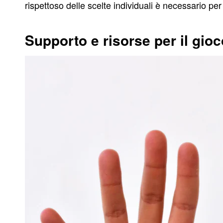
rispettoso delle scelte individuali è necessario per 
Supporto e risorse per il gio