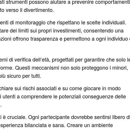
sti strumenti possono aiutare a prevenire comportamenti
o verso il divertimento.
ti di monitoraggio che rispettano le scelte individuali.
are dei limiti sui propri investimenti, consentendo una
pzioni offrono trasparenza e permettono a ogni individuo 
mi di verifica dell’età, progettati per garantire che solo l
forme. Questi meccanismi non solo proteggono i minori,
ù sicuro per tutti.
 chiare sui rischi associati e su come giocare in modo
i utenti a comprendere le potenziali conseguenze delle
.
li è cruciale. Ogni partecipante dovrebbe sentirsi libero d
’esperienza bilanciata e sana. Creare un ambiente