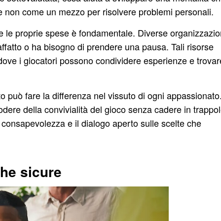
 e non come un mezzo per risolvere problemi personali.
o e le proprie spese è fondamentale. Diverse organizzazio
affatto o ha bisogno di prendere una pausa. Tali risorse
dove i giocatori possono condividere esperienze e trovar
 può fare la differenza nel vissuto di ogni appassionato
dere della convivialità del gioco senza cadere in trappo
consapevolezza e il dialogo aperto sulle scelte che
che sicure