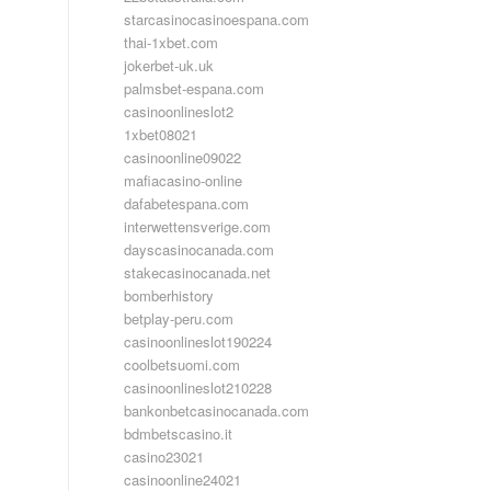
starcasinocasinoespana.com
thai-1xbet.com
jokerbet-uk.uk
palmsbet-espana.com
casinoonlineslot2
1xbet08021
casinoonline09022
mafiacasino-online
dafabetespana.com
interwettensverige.com
dayscasinocanada.com
stakecasinocanada.net
bomberhistory
betplay-peru.com
casinoonlineslot190224
coolbetsuomi.com
casinoonlineslot210228
bankonbetcasinocanada.com
bdmbetscasino.it
casino23021
casinoonline24021