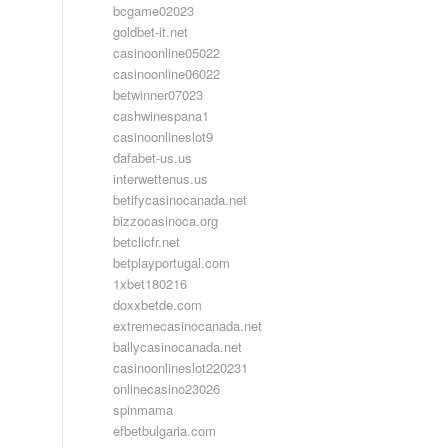
bcgame02023
goldbet-it.net
casinoonline05022
casinoonline06022
betwinner07023
cashwinespana1
casinoonlineslot9
dafabet-us.us
interwettenus.us
betifycasinocanada.net
bizzocasinoca.org
betclicfr.net
betplayportugal.com
1xbet180216
doxxbetde.com
extremecasinocanada.net
ballycasinocanada.net
casinoonlineslot220231
onlinecasino23026
spinmama
efbetbulgaria.com