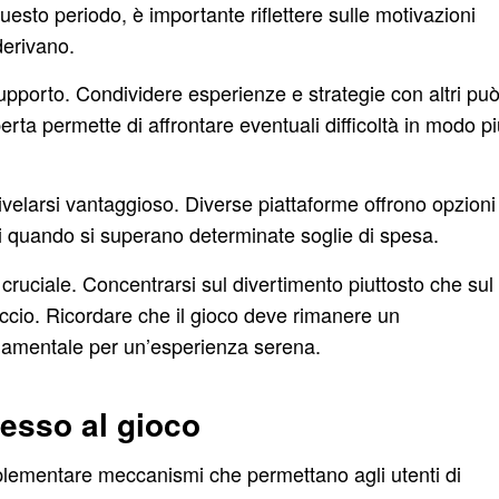
questo periodo, è importante riflettere sulle motivazioni
derivano.
upporto. Condividere esperienze e strategie con altri pu
rta permette di affrontare eventuali difficoltà in modo p
velarsi vantaggioso. Diverse piattaforme offrono opzioni
isi quando si superano determinate soglie di spesa.
 cruciale. Concentrarsi sul divertimento piuttosto che sul
occio. Ricordare che il gioco deve rimanere un
damentale per un’esperienza serena.
ccesso al gioco
plementare meccanismi che permettano agli utenti di